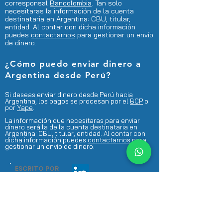
corresponsal
Bancolombia
. Tan solo
necesitaras la
información de la cuenta
destinataria en Argentina: CBU, titular,
entidad. Al contar con dicha información
puedes
contactarnos
para gestionar un envío
de dinero.
¿Cómo puedo enviar dinero a
Argentina desde Perú?
Si deseas enviar dinero desde Perú hacia
Argentina, los pagos se procesan por el
BCP
o
por
Yape
.
La información que necesitaras para enviar
dinero será la de la cuenta destinataria en
Argentina: CBU, titular, entidad. Al contar con
dicha información puedes
contactarnos
para
gestionar un envío de dinero.
ESCRITO POR
LUIS RODRIGUEZ
¿Necesitas más