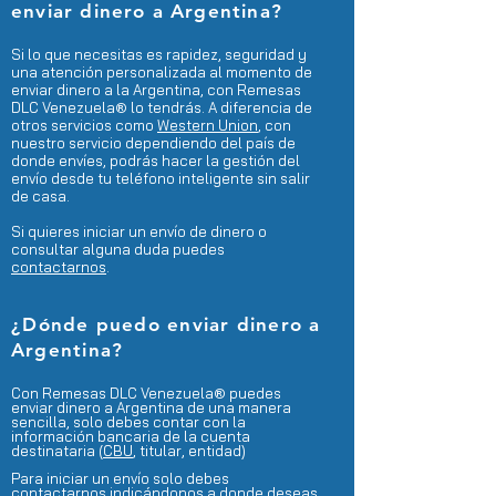
enviar dinero a Argentina?
Si lo que necesitas es rapidez, seguridad y
una atención personalizada al momento de
enviar dinero a la Argentina, con Remesas
DLC Venezuela® lo tendrás. A diferencia de
otros servicios como
Western Union
, con
nuestro servicio dependiendo del país de
donde envíes, podrás hacer la gestión del
envío desde tu teléfono inteligente sin salir
de casa.
Si quieres iniciar un envío de dinero o
consultar alguna duda puedes
contactarnos
.
¿Dónde
puedo enviar dinero a
Argentina
?
Con Remesas DLC Venezuela®
puedes
enviar dinero a Argentina de una manera
sencilla, solo debes contar con la
información bancaria de la cuenta
destinataria (
CBU
, titular, entidad)
Para iniciar un envío solo debes
contactarnos
indicándonos a donde deseas