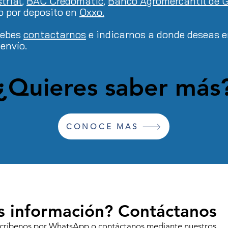
trial
,
BAC Credomatic
,
Banco Agromercantil de 
o por deposito en
Oxxo.
debes
contactarnos
e indicarnos a donde deseas en
envío.
¿Quieres saber más
CONOCE MAS
s información? Contáctanos
Escríbenos por WhatsApp o contáctanos mediante nuestros