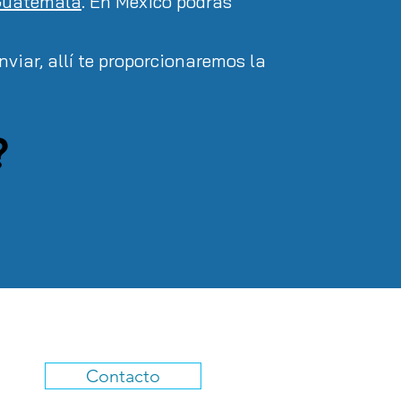
Guatemala
. En Mexico
podras
viar, allí te proporcionaremos la
?
Contacto