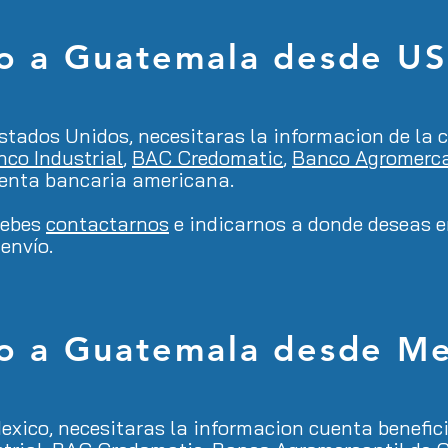
o a
Guatemala desde U
stados Unidos, necesitaras la informacion de la
c
co Industrial
,
BAC Credomatic
,
Banco Agromerca
uenta bancaria americana.
debes
contactarnos
e indicarnos a donde deseas en
envío.
o a
Guatemala desde Me
exico
, necesitaras la informacion cuenta benefici