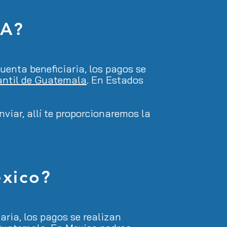
SA?
uenta beneficiaria, los pagos se
ntil de Guatemala
. En Estados
viar, allí te proporcionaremos la
xico?
aria, los pagos se realizan