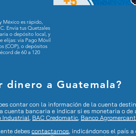
a
y México es rápido,
C. Envía tus Quetzales
ia o depósito local, y
 elijas: vía Pago Móvil
os (COP), o depósitos
écord de 60 a 120
 dinero a Guatemala
?
bes contar con la información de la cuenta desti
a cuenta bancaria e indicar si es monetaria o de
 Industrial
,
BAC Credomatic
,
Banco Agromercant
mente debes
contactarnos
, indicándonos el país a